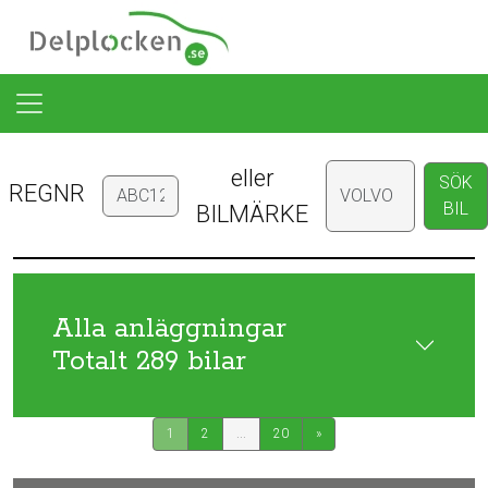
eller
SÖK
REGNR
BIL
BILMÄRKE
Alla anläggningar
Totalt 289 bilar
1
2
...
20
»