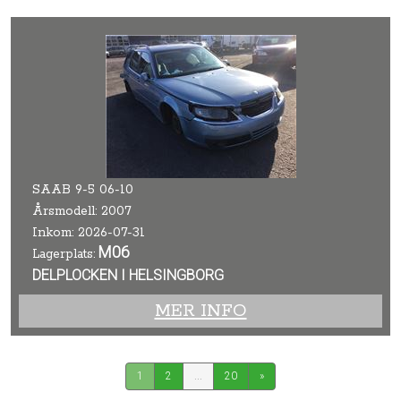
SAAB 9-5 06-10
Årsmodell: 2007
Inkom: 2026-07-31
M06
Lagerplats:
DELPLOCKEN I HELSINGBORG
MER INFO
1
2
...
20
»