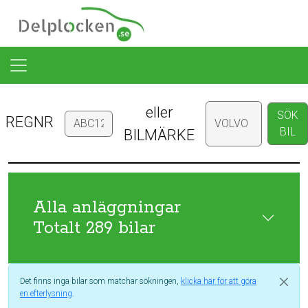
eller
SÖK
REGNR
BIL
BILMÄRKE
Alla anläggningar
Totalt 289 bilar
Det finns inga bilar som matchar sökningen,
klicka här för att göra
en efterlysning
.